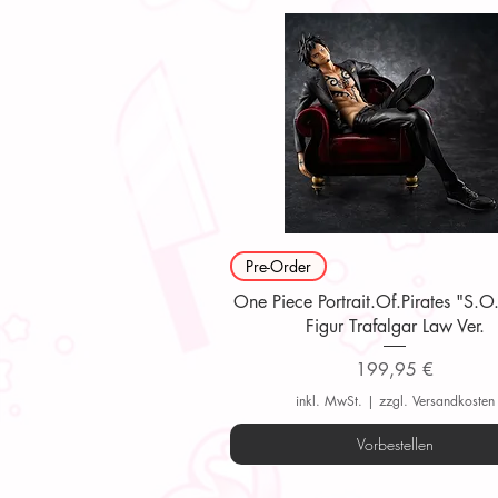
Schnellansicht
Pre-Order
One Piece Portrait.Of.Pirates "S.
Figur Trafalgar Law Ver.
Preis
199,95 €
inkl. MwSt.
|
zzgl. Versandkosten
Vorbestellen