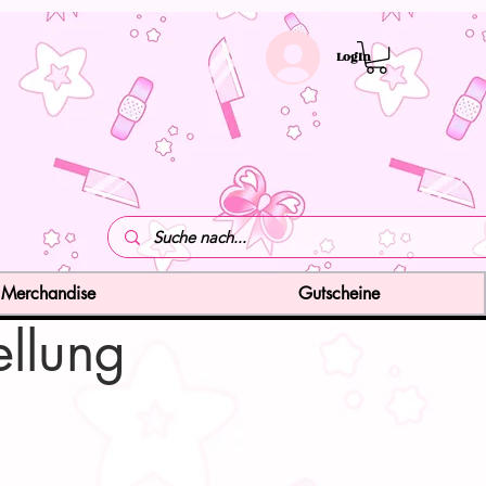
LogIn
Merchandise
Gutscheine
ellung