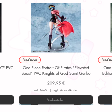
Schnellansicht
Pre-Order
Pre-Or
O.C" PVC
One Piece Portrait.Of.Pirates "Elevated
One P
Boost" PVC Knights of God Saint Gunko
Editi
Preis
209,95 €
inkl. MwSt.
|
zzgl. Versandkosten
Vorbestellen