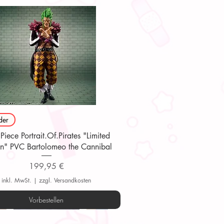
Schnellansicht
der
iece Portrait.Of.Pirates "Limited
on" PVC Bartolomeo the Cannibal
Preis
199,95 €
inkl. MwSt.
|
zzgl. Versandkosten
Vorbestellen