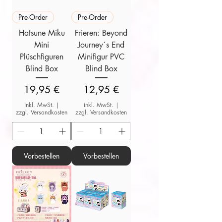
Pre-Order
Pre-Order
Hatsune Miku
Frieren: Beyond
Mini
Journey´s End
Plüschfiguren
Minifigur PVC
Blind Box
Blind Box
Preis
Preis
19,95 €
12,95 €
inkl. MwSt.
|
inkl. MwSt.
|
zzgl. Versandkosten
zzgl. Versandkosten
Vorbestellen
Vorbestellen