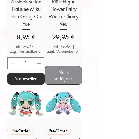
Ansteck-Button
Plüschfigur
Hatsune Miku
Flower Fairy
Han Gong Qiu
Winter Cherry
Yue
Ver.
Preis
Preis
8,95 €
29,95 €
inkl. MwSt.
|
inkl. MwSt.
|
zzgl. Versandkosten
zzgl. Versandkosten
Nicht
Vorbestellen
verfügbar
Pre-Order
Pre-Order