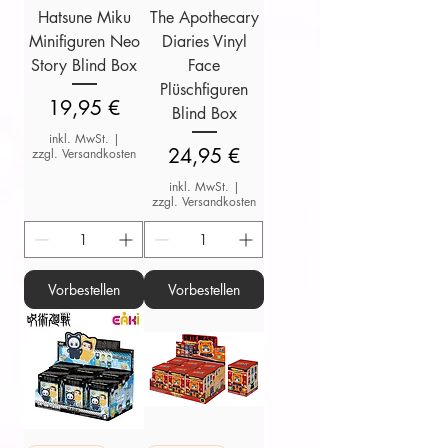
Hatsune Miku
The Apothecary
Minifiguren Neo
Diaries Vinyl
Story Blind Box
Face
Plüschfiguren
Preis
19,95 €
Blind Box
inkl. MwSt.
|
Preis
24,95 €
zzgl. Versandkosten
inkl. MwSt.
|
zzgl. Versandkosten
Vorbestellen
Vorbestellen