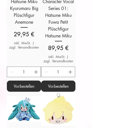
Hatsune Miku
Character Vocal
Kyurumaru Big
Series 01:
Plüschfigur
Hatsune Miku
Anemone
Fuwa Petit
Plüschfigur
Preis
29,95 €
Hatsune Miku
inkl. MwSt.
|
Preis
89,95 €
zzgl. Versandkosten
inkl. MwSt.
|
zzgl. Versandkosten
Vorbestellen
Vorbestellen