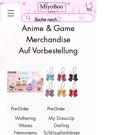
Anime & Game
Merchandise
Auf Vorbestellung
Standart Size
Pre-Order
Pre-Order
Wuthering
My Dress-Up
Waves
Darling
Nemunemu
Schlüsselanhänge