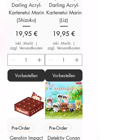
Darling Acryl-
Darling Acryl-
Kartenetui Marin
Kartenetui Marin
(Shizuku)
(Liz)
Preis
Preis
19,95 €
19,95 €
inkl. MwSt.
|
inkl. MwSt.
|
zzgl. Versandkosten
zzgl. Versandkosten
Vorbestellen
Vorbestellen
Pre-Order
Pre-Order
Genshin Impact
Detektiv Conan