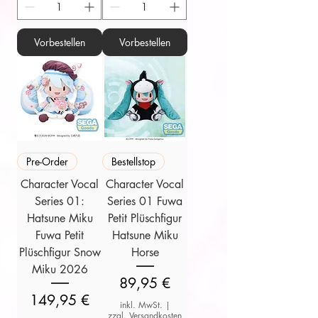
Vorbestellen
Vorbestellen
Pre-Order
Bestellstop
Character Vocal
Character Vocal
Series 01:
Series 01 Fuwa
Hatsune Miku
Petit Plüschfigur
Fuwa Petit
Hatsune Miku
Plüschfigur Snow
Horse
Miku 2026
Preis
89,95 €
Preis
149,95 €
inkl. MwSt.
|
zzgl. Versandkosten