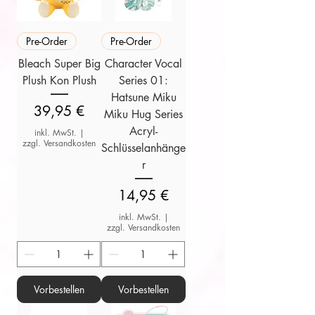
Pre-Order
Pre-Order
Bleach Super Big
Character Vocal
Plush Kon Plush
Series 01:
Hatsune Miku
Preis
39,95 €
Miku Hug Series
Acryl-
inkl. MwSt.
|
zzgl. Versandkosten
Schlüsselanhänge
r
Preis
14,95 €
inkl. MwSt.
|
zzgl. Versandkosten
Vorbestellen
Vorbestellen