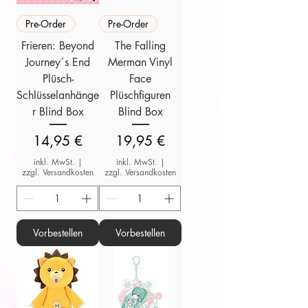
Pre-Order
Pre-Order
Frieren: Beyond
The Falling
Journey´s End
Merman Vinyl
Plüsch-
Face
Schlüsselanhänge
Plüschfiguren
r Blind Box
Blind Box
Preis
Preis
14,95 €
19,95 €
inkl. MwSt.
|
inkl. MwSt.
|
zzgl. Versandkosten
zzgl. Versandkosten
Vorbestellen
Vorbestellen