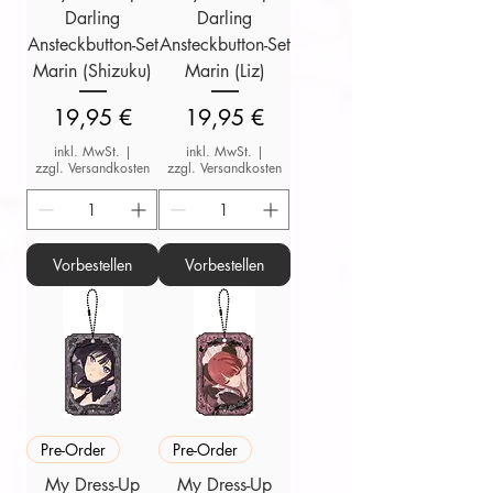
Darling
Darling
Ansteckbutton-Set
Ansteckbutton-Set
Marin (Shizuku)
Marin (Liz)
Preis
Preis
19,95 €
19,95 €
inkl. MwSt.
|
inkl. MwSt.
|
zzgl. Versandkosten
zzgl. Versandkosten
Vorbestellen
Vorbestellen
Pre-Order
Pre-Order
My Dress-Up
My Dress-Up