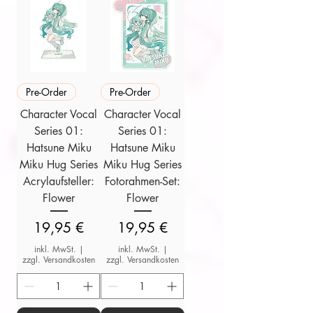
Pre-Order
Pre-Order
Character Vocal
Character Vocal
Series 01:
Series 01:
Hatsune Miku
Hatsune Miku
Miku Hug Series
Miku Hug Series
Acrylaufsteller:
Fotorahmen-Set:
Flower
Flower
Preis
Preis
19,95 €
19,95 €
inkl. MwSt.
|
inkl. MwSt.
|
zzgl. Versandkosten
zzgl. Versandkosten