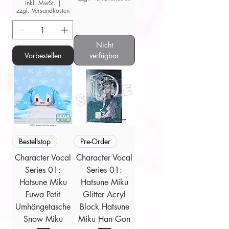
inkl. MwSt.
|
zzgl. Versandkosten
Nicht
Vorbestellen
verfügbar
Bestellstop
Pre-Order
Character Vocal
Character Vocal
Series 01:
Series 01:
Hatsune Miku
Hatsune Miku
Fuwa Petit
Glitter Acryl
Umhängetasche
Block Hatsune
Snow Miku
Miku Han Gon