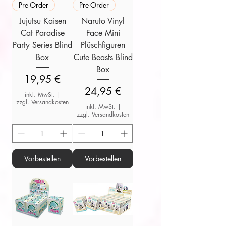
Pre-Order
Pre-Order
Jujutsu Kaisen
Naruto Vinyl
Cat Paradise
Face Mini
Party Series Blind
Plüschfiguren
Box
Cute Beasts Blind
Box
Preis
19,95 €
Preis
24,95 €
inkl. MwSt.
|
zzgl. Versandkosten
inkl. MwSt.
|
zzgl. Versandkosten
Vorbestellen
Vorbestellen