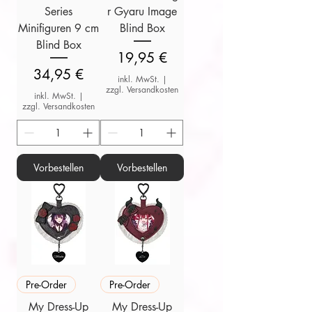
Series
r Gyaru Image
Minifiguren 9 cm
Blind Box
Blind Box
Preis
19,95 €
Preis
34,95 €
inkl. MwSt.
|
zzgl. Versandkosten
inkl. MwSt.
|
zzgl. Versandkosten
Vorbestellen
Vorbestellen
Pre-Order
Pre-Order
My Dress-Up
My Dress-Up