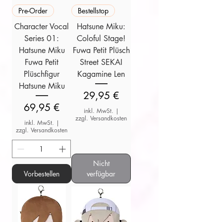
Pre-Order
Bestellstop
Character Vocal
Hatsune Miku:
Series 01:
Coloful Stage!
Hatsune Miku
Fuwa Petit Plüsch
Fuwa Petit
Street SEKAI
Plüschfigur
Kagamine Len
Hatsune Miku
Preis
29,95 €
Preis
69,95 €
inkl. MwSt.
|
zzgl. Versandkosten
inkl. MwSt.
|
zzgl. Versandkosten
Nicht
Vorbestellen
verfügbar