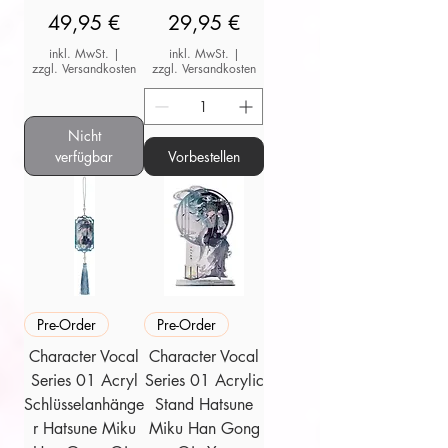
Preis
Preis
49,95 €
29,95 €
inkl. MwSt.
|
inkl. MwSt.
|
zzgl. Versandkosten
zzgl. Versandkosten
Nicht
verfügbar
Vorbestellen
Pre-Order
Pre-Order
Character Vocal
Character Vocal
Series 01 Acryl
Series 01 Acrylic
Schlüsselanhänge
Stand Hatsune
r Hatsune Miku
Miku Han Gong