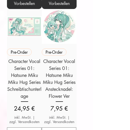
Vorbestellen
Vorbestellen
Pre-Order
Pre-Order
Character Vocal
Character Vocal
Series 01:
Series 01:
Hatsune Miku
Hatsune Miku
Miku Hug Series
Miku Hug Series
Schreibtischunterl
Anstecknadel:
age
Flower Ver
Preis
Preis
24,95 €
7,95 €
inkl. MwSt.
|
inkl. MwSt.
|
zzgl. Versandkosten
zzgl. Versandkosten