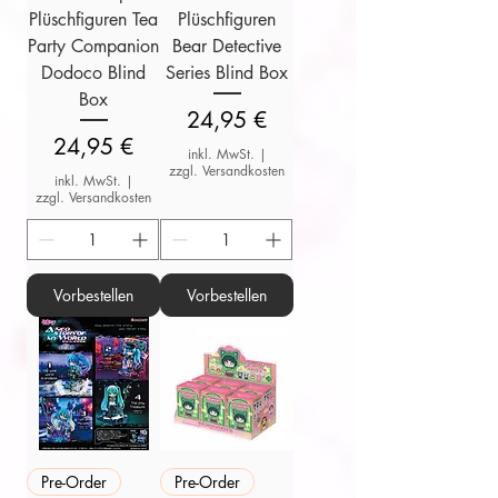
Plüschfiguren Tea
Plüschfiguren
Party Companion
Bear Detective
Dodoco Blind
Series Blind Box
Box
Preis
24,95 €
Preis
24,95 €
inkl. MwSt.
|
zzgl. Versandkosten
inkl. MwSt.
|
zzgl. Versandkosten
Vorbestellen
Vorbestellen
Pre-Order
Pre-Order