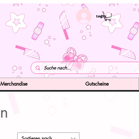
LogIn
Merchandise
Gutscheine
en
Sortieren nach