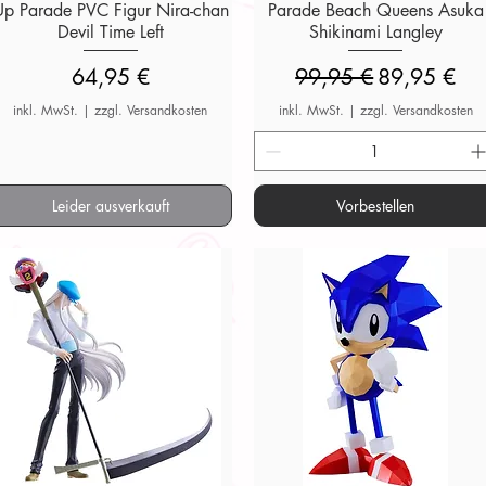
Up Parade PVC Figur Nira-chan
Parade Beach Queens Asuka
Devil Time Left
Shikinami Langley
Preis
Standardpreis
Sale-Preis
64,95 €
99,95 €
89,95 €
inkl. MwSt.
|
zzgl. Versandkosten
inkl. MwSt.
|
zzgl. Versandkosten
Leider ausverkauft
Vorbestellen