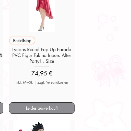
Schnellansicht
Bestellstop
Lycoris Recoil Pop Up Parade
 &
PVC Figur Takina Inoue: After
Party! L Size
Preis
74,95 €
inkl. MwSt.
|
zzgl. Versandkosten
Leider ausverkauft