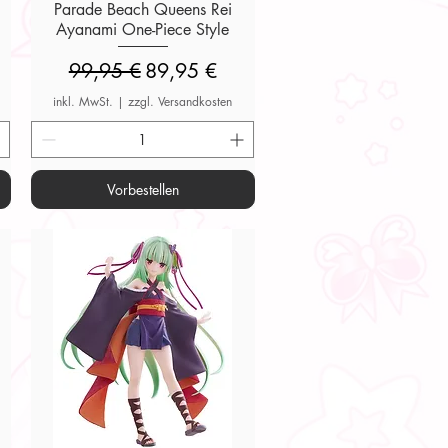
Parade Beach Queens Rei
Ayanami One-Piece Style
Standardpreis
Sale-Preis
99,95 €
89,95 €
inkl. MwSt.
|
zzgl. Versandkosten
Vorbestellen