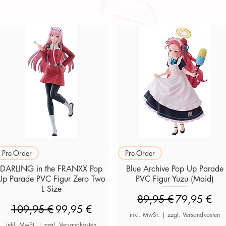
Schnellansicht
Schnellansicht
Pre-Order
Pre-Order
DARLING in the FRANXX Pop
Blue Archive Pop Up Parade
Up Parade PVC Figur Zero Two
PVC Figur Yuzu (Maid)
L Size
Standardpreis
Sale-Preis
89,95 €
79,95 €
Standardpreis
Sale-Preis
109,95 €
99,95 €
inkl. MwSt.
|
zzgl. Versandkosten
inkl. MwSt.
|
zzgl. Versandkosten