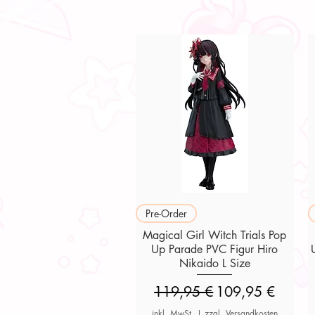
Schnellansicht
Pre-Order
Magical Girl Witch Trials Pop
Up Parade PVC Figur Hiro
Nikaido L Size
Standardpreis
Sale-Preis
119,95 €
109,95 €
inkl. MwSt.
|
zzgl. Versandkosten