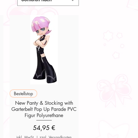
Schnellansicht
Bestellstop
New Panty & Stocking with
Garterbelt Pop Up Parade PVC
Figur Polyurethane
Preis
54,95 €
inkl. MwSt.
|
zzgl. Versandkosten