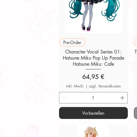
Schnellansicht
Pre-Order
Character Vocal Series 01:
Hatsune Miku Pop Up Parade
Hatsune Miku: Cafe
Preis
64,95 €
inkl. MwSt.
|
zzgl. Versandkosten
Vorbestellen