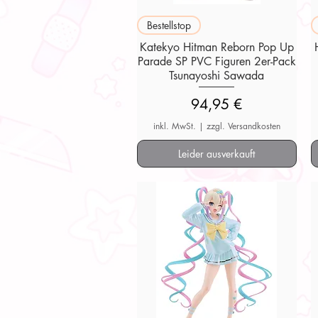
Schnellansicht
Bestellstop
Katekyo Hitman Reborn Pop Up
Parade SP PVC Figuren 2er-Pack
Tsunayoshi Sawada
Preis
94,95 €
inkl. MwSt.
|
zzgl. Versandkosten
Leider ausverkauft