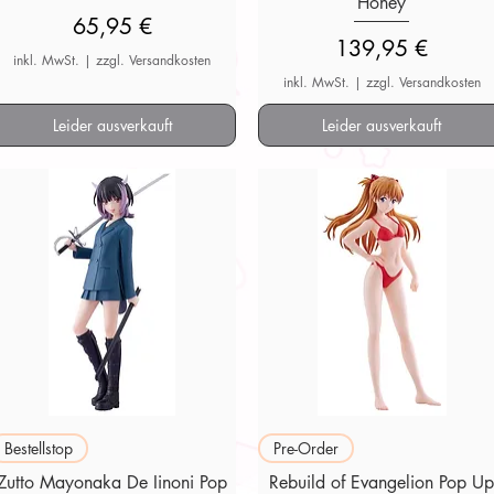
Honey
Preis
65,95 €
Preis
139,95 €
inkl. MwSt.
|
zzgl. Versandkosten
inkl. MwSt.
|
zzgl. Versandkosten
Leider ausverkauft
Leider ausverkauft
Schnellansicht
Schnellansicht
Bestellstop
Pre-Order
Zutto Mayonaka De Iinoni Pop
Rebuild of Evangelion Pop U