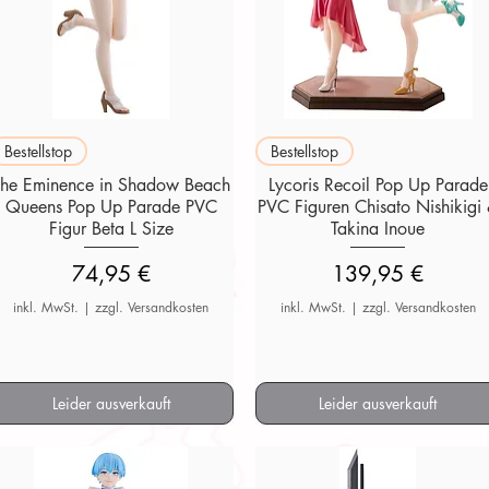
Schnellansicht
Schnellansicht
Bestellstop
Bestellstop
The Eminence in Shadow Beach
Lycoris Recoil Pop Up Parade
Queens Pop Up Parade PVC
PVC Figuren Chisato Nishikigi
Figur Beta L Size
Takina Inoue
Preis
Preis
74,95 €
139,95 €
inkl. MwSt.
|
zzgl. Versandkosten
inkl. MwSt.
|
zzgl. Versandkosten
Leider ausverkauft
Leider ausverkauft