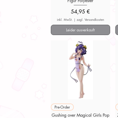
Figur Polyester
Preis
54,95 €
inkl. MwSt.
|
zzgl. Versandkosten
Leider ausverkauft
Schnellansicht
Pre-Order
Gushing over Magical Girls Pop