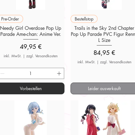
Schnellansicht
Schnellansicht
Pre-Order
Bestellstop
Needy Girl Overdose Pop Up
Trails in the Sky 2nd Chapter
Parade Ame-chan: Anime Ver.
Pop Up Parade PVC Figur Ren
L Size
Preis
49,95 €
Preis
84,95 €
inkl. MwSt.
|
zzgl. Versandkosten
inkl. MwSt.
|
zzgl. Versandkosten
Vorbestellen
Leider ausverkauft