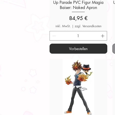
Up Parade PVC Figur Magia
Baiser: Naked Apron
Preis
84,95 €
inkl. MwSt.
|
zzgl. Versandkosten
Vorbestellen