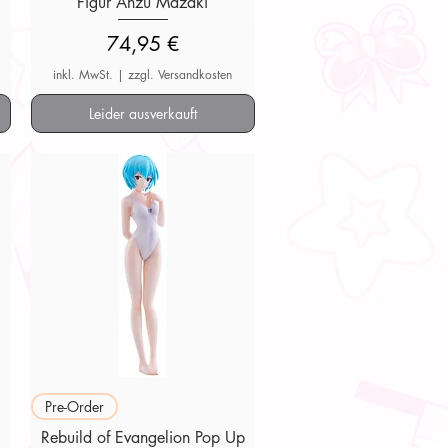
Figur Anzu Mazaki
Preis
74,95 €
inkl. MwSt.
|
zzgl. Versandkosten
Leider ausverkauft
Schnellansicht
Pre-Order
p
Rebuild of Evangelion Pop Up