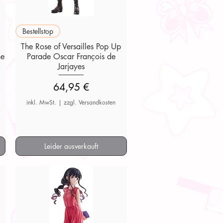
Schnellansicht
Bestellstop
The Rose of Versailles Pop Up
ne
Parade Oscar François de
Jarjayes
Preis
64,95 €
inkl. MwSt.
|
zzgl. Versandkosten
Leider ausverkauft