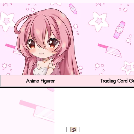
Anime Figuren
Trading Card 