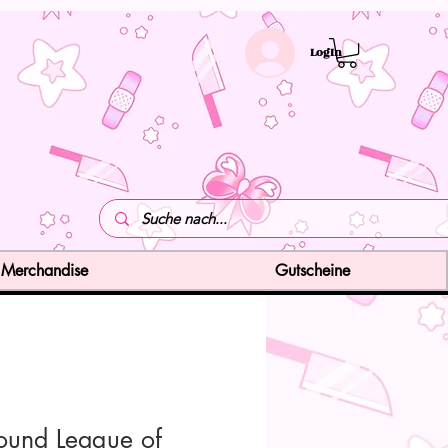
LogIn
Merchandise
Gutscheine
bound League of