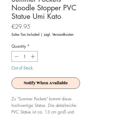
Noodle Stopper PVC
Statue Umi Kato
Price
€29.95
Sales Tax Included
|
zzgl. Versandkosten
Quantity
*
Out of Stock
Notify When Available
Zu "Summer Pockets" kommt diese
hochwertige Statue. Die detailreiche
PVC Statue ist ca. 13 cm groß und
wird in einer bedruckten Box geliefert.