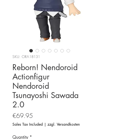
SKU: ORA18131
Reborn! Nendoroid
Actionfigur
Nendoroid
Tsunayoshi Sawada
2.0
Price
€69.95
Sales Tax Included
|
zzgl. Versandkosten
Quantity
*