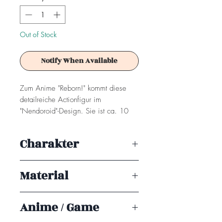
Out of Stock
Notify When Available
Zum Anime "Reborn!" kommt diese
detailreiche Actionfigur im
"Nendoroid"-Design. Sie ist ca. 10
cm groß und wird mit weiterem
Zubehör und Austauschteilen in einer
Charakter
Fensterbox geliefert.
Tsunayoshi Sawada
Achtung! Dieses Produkt ist kein
Material
Spielzeug. Es ist für Sammler ab 15+
Jahren geeignet.
PVC
Anime / Game