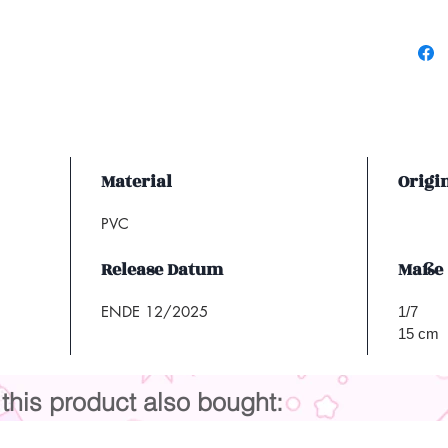
Material
Origi
PVC
Release Datum
Maße
ENDE 12/2025
1/7
15 cm
his product also bought: