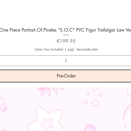
Quick View
One Piece Portrait.Of.Pirates "S.O.C" PVC Figur Trafalgar Law Ver
Price
€199.95
Sales Tax Included
|
zzgl. Versandkosten
Pre-Order