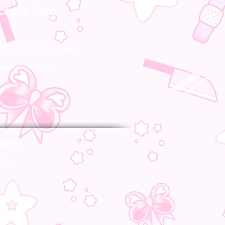
icense item
re official and licensed!
represented by us!
amp;
dia