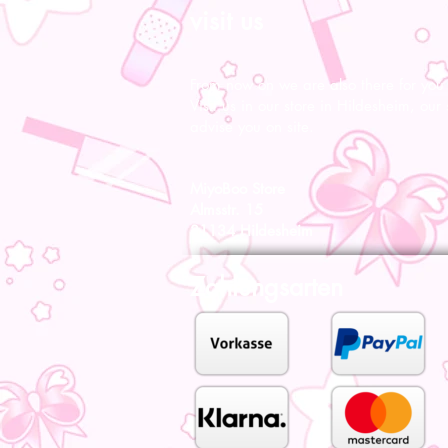
visit us
From now on we are also there for you l
Visit us in our store in Hildesheim, our s
advise you on site.
MiyoBoo Store
Almsstr. 15
31134 Hildesheim
Zahlungsarten