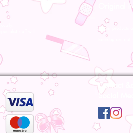
Original l
ocally!
All our products a
pecialist staff will
Bootsleg are not 
Contact &
Social Me