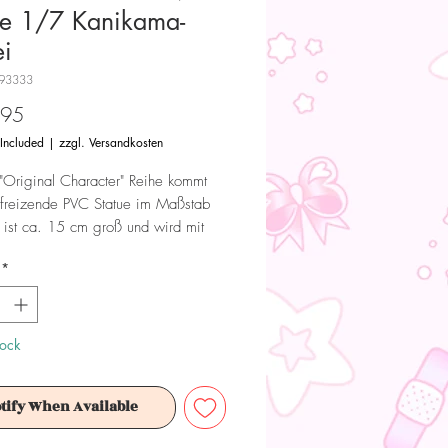
ue 1/7 Kanikama-
ei
93333
Price
.95
 Included
|
zzgl. Versandkosten
"Original Character" Reihe kommt
ufreizende PVC Statue im Maßstab
 ist ca. 15 cm groß und wird mit
 Zubehör in einer Fensterbox
*
.
 Dieses Produkt ist kein Spielzeug.
ür Sammler ab 15+ Jahren geeignet.
tock
tify When Available