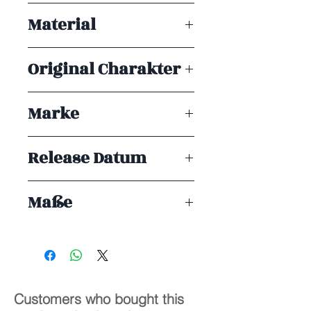
Mitsuhime
Jahren geeignet.
Material
PVC
Original Charakter
by XXXXL
Marke
Vibrastar
Release Datum
ENDE 04/2026
Maße
1/6
19 cm
Customers who bought this