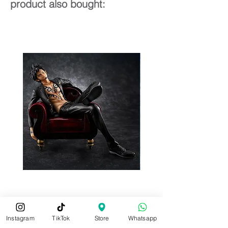
product also bought:
Pre-Order
Pre-Order
Instagram
TikTok
Store
Whatsapp