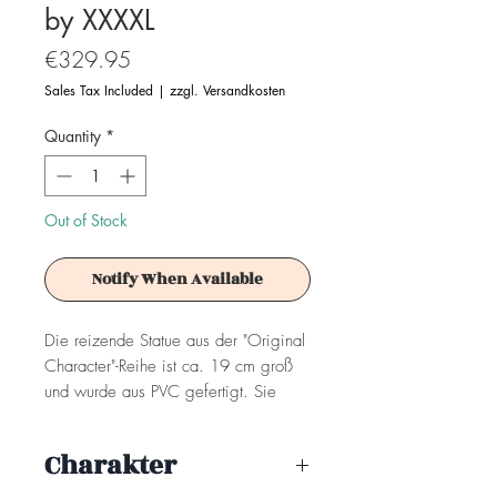
by XXXXL
Price
€329.95
Sales Tax Included
|
zzgl. Versandkosten
Quantity
*
Out of Stock
Notify When Available
Die reizende Statue aus der "Original
Character"-Reihe ist ca. 19 cm groß
und wurde aus PVC gefertigt. Sie
wird inklusive Base geliefert.
Charakter
Achtung! Dieses Produkt ist kein
Spielzeug. Es ist für Sammler ab 15+