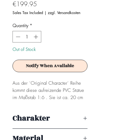
Price
€199.95
Sales Tax Included
|
zzgl. Versandkosten
Quantity
*
Out of Stock
Notify When Available
Aus der ´Original Character´ Reihe
kommt diese aufreizende PVC Statue
im Maßstab 1:6 . Sie ist ca. 20 cm
groß und wird in einer Fensterbox
geliefert
Charakter
Achtung! Dieses Produkt ist kein
Kurimi Purin
Spielzeug. Es ist für Sammler ab 15+
Material