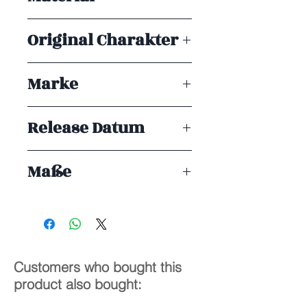
Jahren geeignet.
PVC
Original Charakter
Marke
OMAHA
Release Datum
ENDE 03/2026
Maße
1/6
20 cm
Customers who bought this
product also bought: