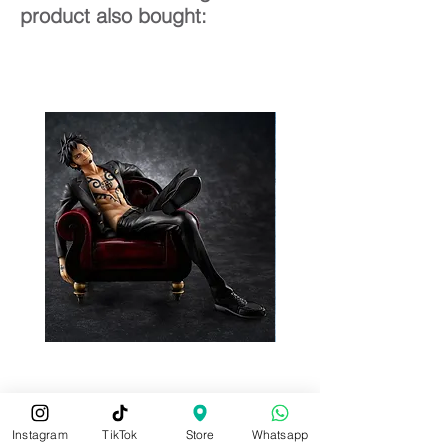
product also bought:
Pre-Order
Pre-Order
Instagram
TikTok
Store
Whatsapp