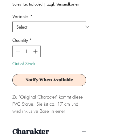
Sales Tax Included
|
zzgl. Versandkosten
Variante
*
Quantity
*
Out of Stock
Notify When Available
Zu "Original Character" kommt diese
PVC Statue. Sie ist ca. 17 cm und
wird inklusive Base in einer
Fensterbox geliefert.
Charakter
Deluxe Edition: