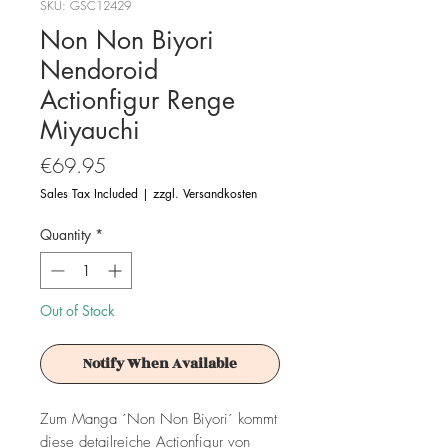
SKU: GSC12429
Non Non Biyori
Nendoroid
Actionfigur Renge
Miyauchi
Price
€69.95
Sales Tax Included
|
zzgl. Versandkosten
Quantity
*
Out of Stock
Notify When Available
Zum Manga ´Non Non Biyori´ kommt
diese detailreiche Actionfigur von