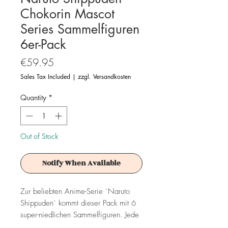
Chokorin Mascot
Series Sammelfiguren
6er-Pack
Price
€59.95
Sales Tax Included
|
zzgl. Versandkosten
Quantity
*
Out of Stock
Notify When Available
Zur beliebten Anime-Serie ´Naruto
Shippuden´ kommt dieser Pack mit 6
super-niedlichen Sammelfiguren. Jede
Figur ist ca. 5 cm groß. Sie werden