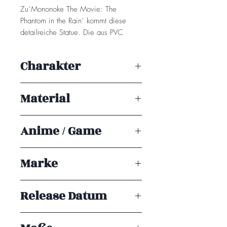
Zu´Mononoke The Movie: The
Phantom in the Rain´ kommt diese
detailreiche Statue. Die aus PVC
gefertigte Statue kommt im Maßstab
1/8 und ist ca. 24 cm groß.
Charakter
Geliefert wird die aufreizende Statue
Medicine Seller
in einer klassischen Fenster-Box.
Material
Achtung! Dieses Produkt ist kein
PVC
Spielzeug. Es ist für Sammler ab 15+
Anime / Game
Jahren geeignet.
Mononoke
Marke
Kotobukiya
Release Datum
ENDE 12/2025