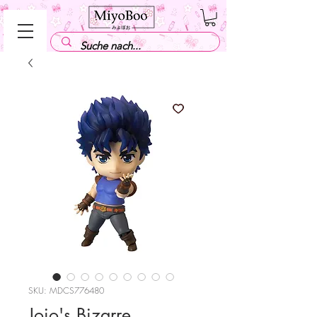
SKU: MDCS776480
Jojo's Bizarre