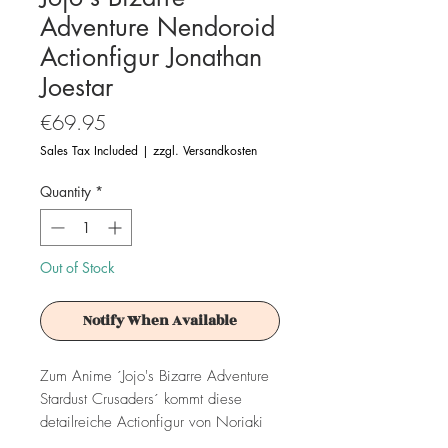
Adventure Nendoroid
Actionfigur Jonathan
Joestar
Price
€69.95
Sales Tax Included
|
zzgl. Versandkosten
Quantity
*
Out of Stock
Notify When Available
Zum Anime ´Jojo's Bizarre Adventure
Stardust Crusaders´ kommt diese
detailreiche Actionfigur von Noriaki
Kakyoin im ´Nendoroid´-Design. Sie