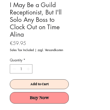
I May Be a Guild
Receptionist, But I'll
Solo Any Boss to
Clock Out on Time
Alina
Price
€59.95
Sales Tax Included
|
zzgl. Versandkosten
Quantity
*
Add to Cart
Buy Now