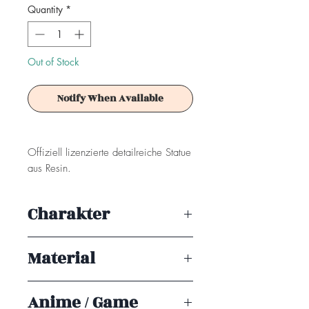
Quantity
*
Out of Stock
Notify When Available
Offiziell lizenzierte detailreiche Statue
aus Resin.
Achtung! Dieses Produkt ist kein
Charakter
Spielzeug. Es ist für Sammler ab 15+
Jahren geeignet.
Kuroro
Material
Resin
Anime / Game