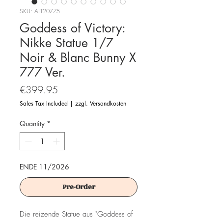
SKU: ALT20775
Goddess of Victory:
Nikke Statue 1/7
Noir & Blanc Bunny X
777 Ver.
Price
€399.95
Sales Tax Included
|
zzgl. Versandkosten
Quantity
*
ENDE 11/2026
Pre-Order
Die reizende Statue aus "Goddess of