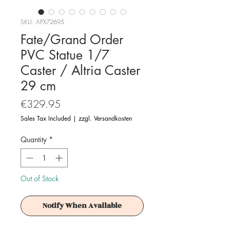
SKU: APX72695
Fate/Grand Order
PVC Statue 1/7
Caster / Altria Caster
29 cm
Price
€329.95
Sales Tax Included
|
zzgl. Versandkosten
Quantity
*
Out of Stock
Notify When Available