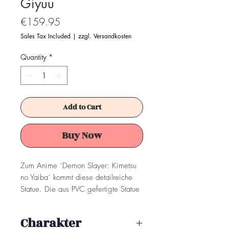
Giyuu
Price
€159.95
Sales Tax Included
|
zzgl. Versandkosten
Quantity
*
Add to Cart
Buy Now
Zum Anime ´Demon Slayer: Kimetsu
no Yaiba´ kommt diese detailreiche
Statue. Die aus PVC gefertigte Statue
ist ca. 13 cm groß. Sie wird in einer
bedruckten Fensterbox geliefert.
Charakter