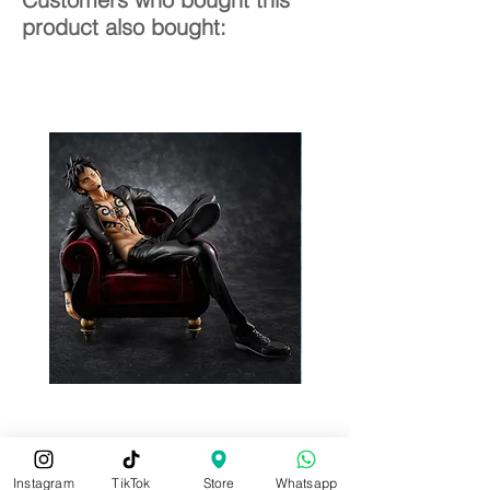
product also bought:
Pre-Order
Pre-Order
Instagram
TikTok
Store
Whatsapp