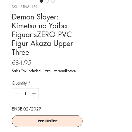
SKU: BTN84189
Demon Slayer:
Kimetsu no Yaiba
FiguartsZERO PVC
Figur Akaza Upper
Three
Price
€84.95
Sales Tax Included
|
zzgl. Versandkosten
Quantity
*
ENDE 02/2027
Pre-Order