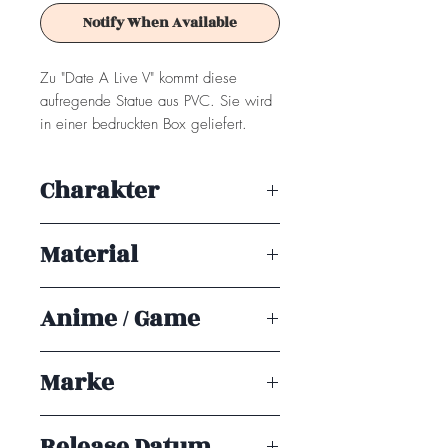
Notify When Available
Zu "Date A Live V" kommt diese
aufregende Statue aus PVC. Sie wird
in einer bedruckten Box geliefert.
Achtung! Dieses Produkt ist kein
Charakter
Spielzeug. Es ist für Sammler ab 15+
Jahren geeignet.
Kurumi Tokisaki
Material
PVC
Anime / Game
Date A Live V
Marke
Taito Prize
Release Datum