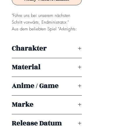
"Führe uns bei unserem nächsten
Schritt vorwärts, Endministrator."
Aus dem beliebten Spiel "Arknights:
Endfield" kommt eine maßstabsgetreue
Figur der Operatorin Perlica!
Charakter
Achtung! Dieses Produkt ist kein
Perlica
Spielzeug. Es ist für Sammler ab 15+
Material
Jahren geeignet.
PVC
Anime / Game
Arknights: Endfield
Marke
Good Smile Arts Shanghai
Release Datum