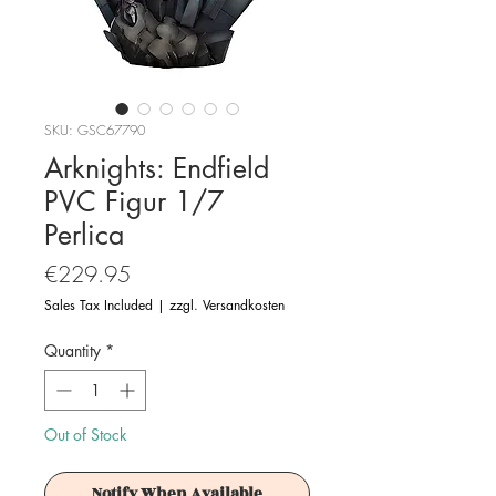
SKU: GSC67790
Arknights: Endfield
PVC Figur 1/7
Perlica
Price
€229.95
Sales Tax Included
|
zzgl. Versandkosten
Quantity
*
Out of Stock
Notify When Available