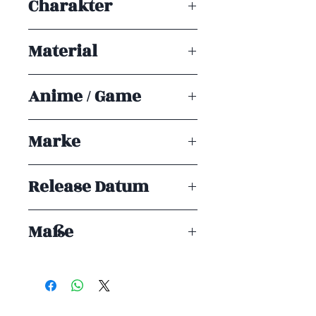
Charakter
Sung Jinwoo
Material
PVC
Anime / Game
Solo Leveling
Marke
Banpresto
Release Datum
ENDE 05/2026
Maße
13
cm