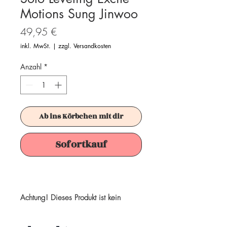
Motions Sung Jinwoo
Preis
49,95 €
inkl. MwSt.
|
zzgl. Versandkosten
Anzahl
*
Ab ins Körbchen mit dir
Sofortkauf
Achtung! Dieses Produkt ist kein
Spielzeug. Es ist für Sammler ab 15+
Jahren geeignet.