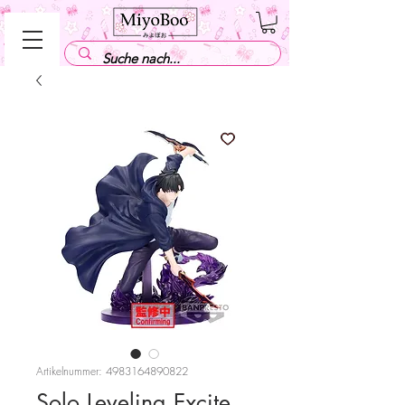
Artikelnummer: 4983164890822
Solo Leveling Excite