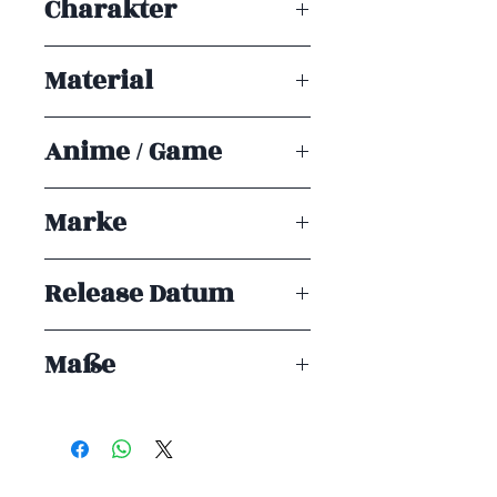
Charakter
Roronoa Zoro
Material
PVC
Anime / Game
One Piece
Marke
Banpresto
Release Datum
ENDE 05/2026
Maße
18
cm