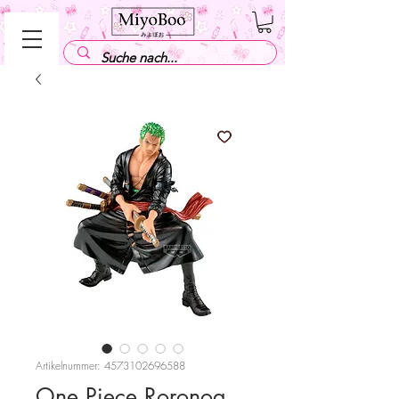
Artikelnummer: 4573102696588
One Piece Roronoa