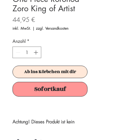
Zoro King of Artist
Preis
44,95 €
inkl. MwSt.
|
zzgl. Versandkosten
Anzahl
*
Ab ins Körbchen mit dir
Sofortkauf
Achtung! Dieses Produkt ist kein
Spielzeug. Es ist für Sammler ab 15+
Jahren geeignet.