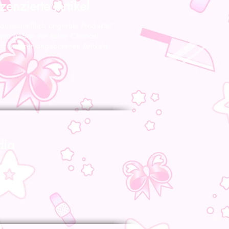
zenzierte Artikel
 ausschließlich originale Produkte!
gen geben wir keine Chance!
nft unserer angebotenen Artikeln
dia