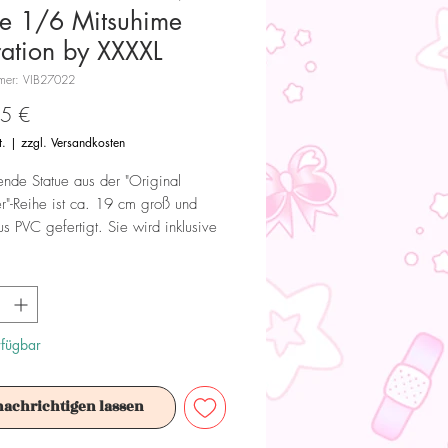
ue 1/6 Mitsuhime
tration by XXXXL
mmer: VIB27022
Preis
5 €
t.
|
zzgl. Versandkosten
ende Statue aus der "Original
r"-Reihe ist ca. 19 cm groß und
s PVC gefertigt. Sie wird inklusive
iefert.
 Dieses Produkt ist kein Spielzeug.
ür Sammler ab 15+ Jahren geeignet.
rfügbar
nachrichtigen lassen