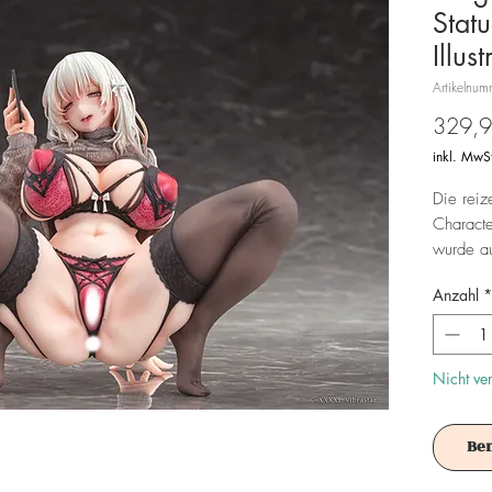
Stat
Illus
Artikelnu
329,9
inkl. MwS
Die reiz
Characte
wurde au
Base gel
Anzahl
*
Achtung!
Es ist f
Nicht ve
Be