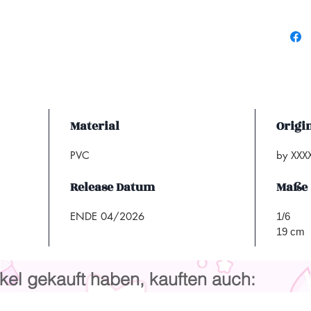
Material
Origi
PVC
by XXX
Release Datum
Maße
ENDE 04/2026
1/6
19 cm
kel gekauft haben, kauften auch: