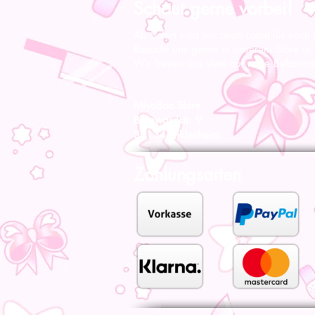
Schaut gerne vorbei!
Ab Sofort sind wir auch Lokal für euch
Besucht uns gerne in unserem Store in
Wir freuen uns stets auf neue Bekannts
MiyoBoo Store
Bernwardstr. 9
31134 Hildesheim
Zahlungsarten