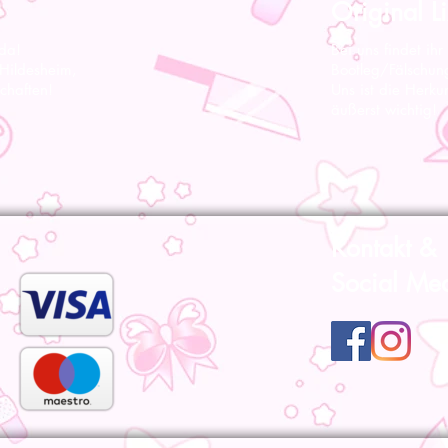
Original Li
 da!
Bei uns findet ihr
 Hildesheim,
Bootleg/Fälschun
chaften!
Uns ist die Herku
äußerst wichtig!
Kontakt &
Social Me