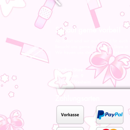
Schaut gerne vorbei!
Ab Sofort sind wir auch Lokal für euch
Besucht uns gerne in unserem Store in
Wir freuen uns stets auf neue Bekannts
MiyoBoo Store
Bernwardstr. 9
31134 Hildesheim
Zahlungsarten