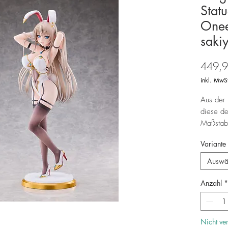
Stat
Onee-
saki
449,9
inkl. MwS
Aus der 
diese de
Maßstab
in einer 
Variante
Standart:
Auswä
- 1 x Ge
Anzahl
*
Deluxe:
- 1 x G
Nicht ve