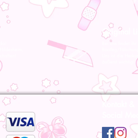
Original Li
 da!
Bei uns findet ihr
 Hildesheim,
Bootleg/Fälschun
chaften!
Uns ist die Herku
äußerst wichtig!
Kontakt &
Social Me