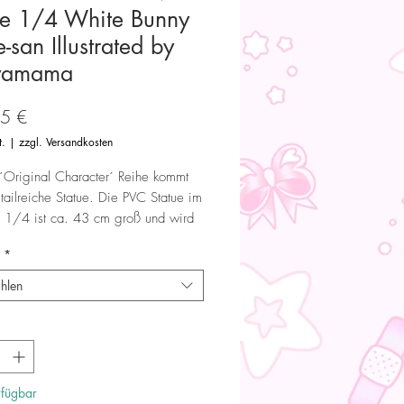
ue 1/4 White Bunny
san Illustrated by
yamama
Preis
5 €
t.
|
zzgl. Versandkosten
´Original Character´ Reihe kommt
tailreiche Statue. Die PVC Statue im
 1/4 ist ca. 43 cm groß und wird
Fensterbox geliefert.
*
hlen
nga Shikishi (A5)
enga Wallscroll (300*600mm)
rfügbar