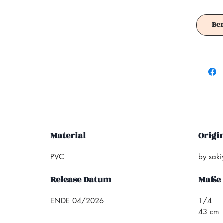
Achtung!
Es ist f
Be
Material
Origi
PVC
by sak
Release Datum
Maße
ENDE 04/2026
1/4
43 cm