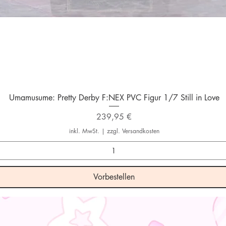
Schnellansicht
Umamusume: Pretty Derby F:NEX PVC Figur 1/7 Still in Love
Preis
239,95 €
inkl. MwSt.
|
zzgl. Versandkosten
Vorbestellen