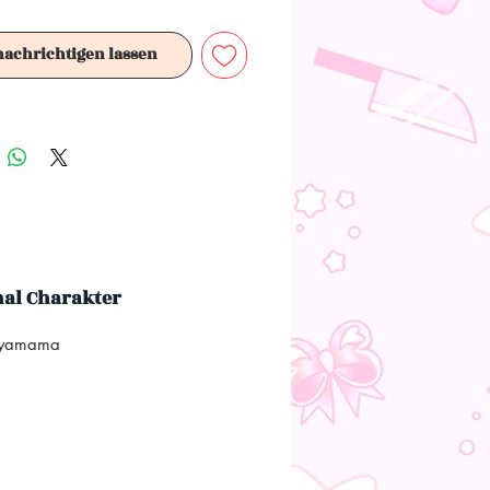
 Dieses Produkt ist kein Spielzeug.
ür Sammler ab 15+ Jahren geeignet.
nachrichtigen lassen
nal Charakter
iyamama