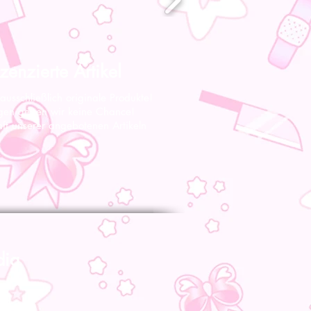
zenzierte Artikel
 ausschließlich originale Produkte!
gen geben wir keine Chance!
nft unserer angebotenen Artikeln
dia