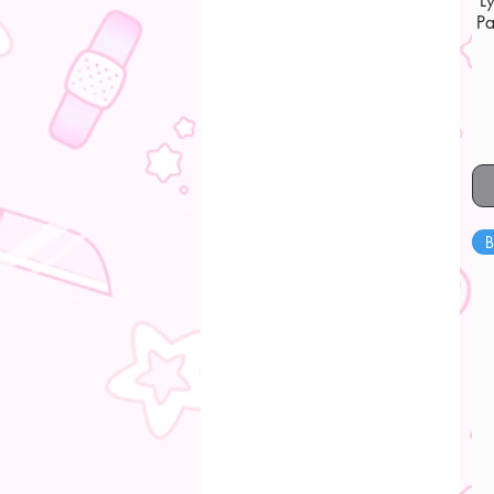
L
Pa
B