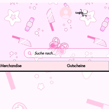
LogIn
Merchandise
Gutscheine