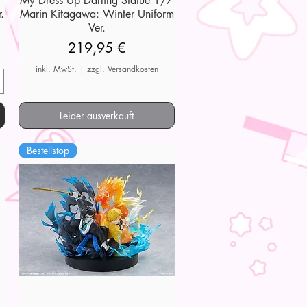
My Dress Up Darling Statue 1/7
.
Marin Kitagawa: Winter Uniform
Ver.
Preis
219,95 €
inkl. MwSt.
|
zzgl. Versandkosten
Leider ausverkauft
Bestellstop