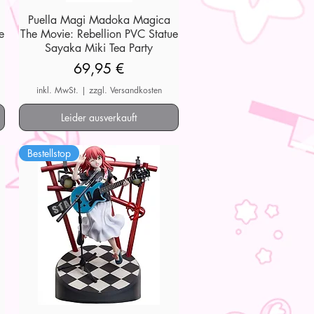
Puella Magi Madoka Magica
Schnellansicht
e
The Movie: Rebellion PVC Statue
Sayaka Miki Tea Party
Preis
69,95 €
inkl. MwSt.
|
zzgl. Versandkosten
Leider ausverkauft
Bestellstop