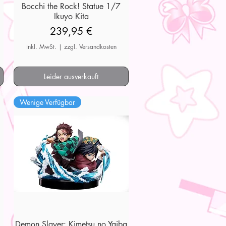
7
Bocchi the Rock! Statue 1/7
Schnellansicht
Ikuyo Kita
Preis
239,95 €
inkl. MwSt.
|
zzgl. Versandkosten
Leider ausverkauft
Wenige Verfügbar
Demon Slayer: Kimetsu no Yaiba
Schnellansicht