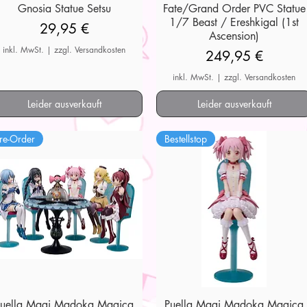
Gnosia Statue Setsu
Schnellansicht
Fate/Grand Order PVC Statue
Schnellansicht
1/7 Beast / Ereshkigal (1st
Preis
29,95 €
Ascension)
inkl. MwSt.
|
zzgl. Versandkosten
Preis
249,95 €
inkl. MwSt.
|
zzgl. Versandkosten
Leider ausverkauft
Leider ausverkauft
re-Order
Bestellstop
Puella Magi Madoka Magica
Schnellansicht
Puella Magi Madoka Magica
Schnellansicht