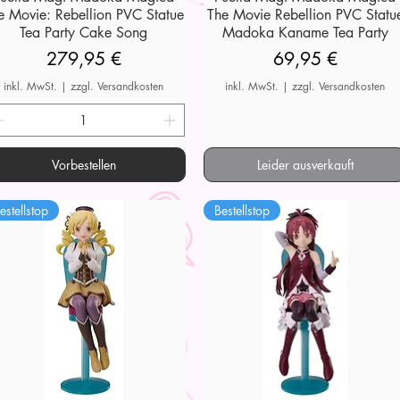
e Movie: Rebellion PVC Statue
The Movie Rebellion PVC Statu
Tea Party Cake Song
Madoka Kaname Tea Party
Preis
Preis
279,95 €
69,95 €
inkl. MwSt.
|
zzgl. Versandkosten
inkl. MwSt.
|
zzgl. Versandkosten
Vorbestellen
Leider ausverkauft
estellstop
Bestellstop