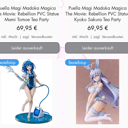
Puella Magi Madoka Magica
Schnellansicht
Puella Magi Madoka Magica
Schnellansicht
e Movie: Rebellion PVC Statue
The Movie: Rebellion PVC Statu
Mami Tomoe Tea Party
Kyoko Sakura Tea Party
Preis
Preis
69,95 €
69,95 €
inkl. MwSt.
|
zzgl. Versandkosten
inkl. MwSt.
|
zzgl. Versandkosten
Leider ausverkauft
Leider ausverkauft
estellstop
Bestellstop