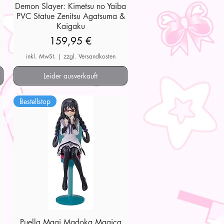
Demon Slayer: Kimetsu no Yaiba
Schnellansicht
PVC Statue Zenitsu Agatsuma &
Kaigaku
Preis
159,95 €
inkl. MwSt.
|
zzgl. Versandkosten
Leider ausverkauft
Bestellstop
Puella Magi Madoka Magica
Schnellansicht