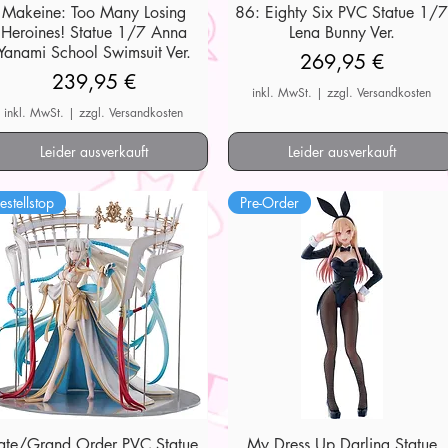
Makeine: Too Many Losing
Schnellansicht
86: Eighty Six PVC Statue 1/
Schnellansicht
Heroines! Statue 1/7 Anna
Lena Bunny Ver.
Yanami School Swimsuit Ver.
Preis
269,95 €
Preis
239,95 €
inkl. MwSt.
|
zzgl. Versandkosten
inkl. MwSt.
|
zzgl. Versandkosten
Leider ausverkauft
Leider ausverkauft
estellstop
Pre-Order
ate/Grand Order PVC Statue
Schnellansicht
My Dress Up Darling Statue
Schnellansicht