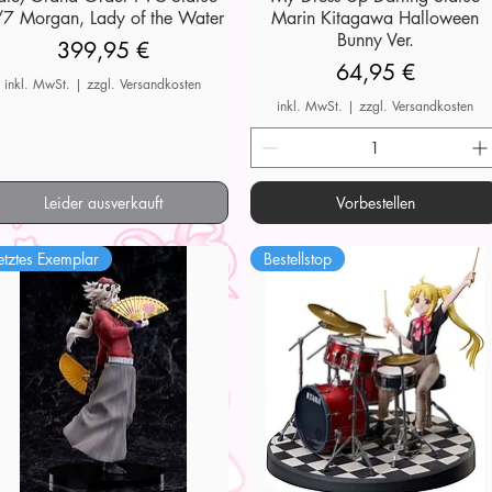
7 Morgan, Lady of the Water
Marin Kitagawa Halloween
Bunny Ver.
Preis
399,95 €
Preis
64,95 €
inkl. MwSt.
|
zzgl. Versandkosten
inkl. MwSt.
|
zzgl. Versandkosten
Leider ausverkauft
Vorbestellen
etztes Exemplar
Bestellstop