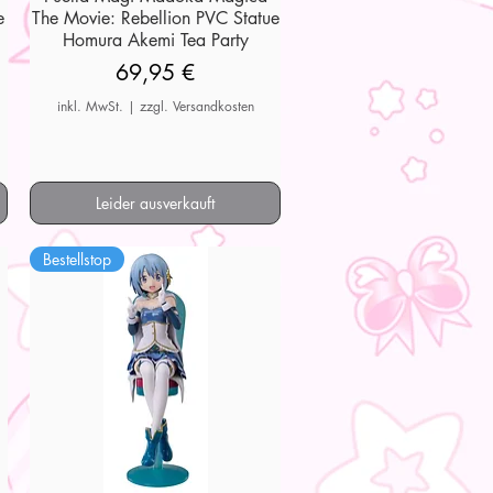
e
The Movie: Rebellion PVC Statue
Homura Akemi Tea Party
Preis
69,95 €
inkl. MwSt.
|
zzgl. Versandkosten
Leider ausverkauft
Bestellstop