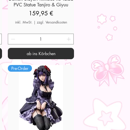
PVC Statue Tanjiro & Giyuu
Preis
159,95 €
inkl. MwSt.
|
zzgl. Versandkosten
ab ins Körbchen
Pre-Order