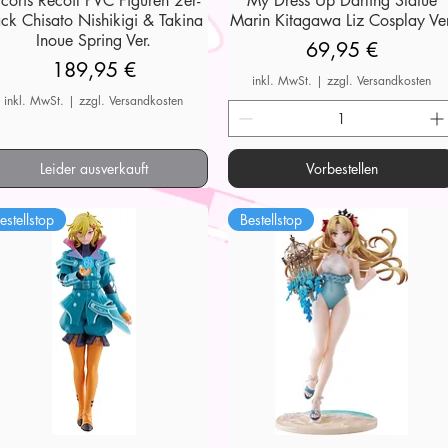
ycoris Recoil PVC Figuren 2er-
My Dress Up Darling Statue
ck Chisato Nishikigi & Takina
Marin Kitagawa Liz Cosplay Ver
Inoue Spring Ver.
Preis
69,95 €
Preis
189,95 €
inkl. MwSt.
|
zzgl. Versandkosten
inkl. MwSt.
|
zzgl. Versandkosten
Leider ausverkauft
Vorbestellen
estellstop
Bestellstop