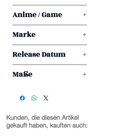
Jahren geeignet.
PVC
Anime / Game
My Dress Up Darling
Marke
Aniplex
Release Datum
ENDE 05/2026
Maße
1/7
23 cm
Kunden, die diesen Artikel
gekauft haben, kauften auch: