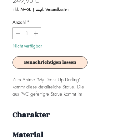
Preis
249,95 €
inkl. MwSt.
|
zzgl. Versandkosten
Anzahl
*
Nicht verfügbar
Benachrichtigen lassen
Zum Anime "My Dress Up Darling"
kommt diese detailreiche Statue. Die
aus PVC gefertigte Statue kommt im
Maßstab 1/7 und ist ca. 23 cm
groß. Sie wird in einer bedruckten
Charakter
Fensterbox geliefert.
Marin Kitagawa
Achtung! Dieses Produkt ist kein
Material
Spielzeug. Es ist für Sammler ab 15+