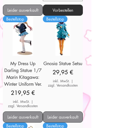
Leider ausverkauft
Vorbestellen
Bestellstop
Bestellstop
My Dress Up
Gnosia Statue Setsu
Darling Statue 1/7
Preis
29,95 €
Marin Kitagawa:
inkl. MwSt.
|
Winter Uniform Ver.
zzgl. Versandkosten
Preis
219,95 €
inkl. MwSt.
|
zzgl. Versandkosten
Leider ausverkauft
Leider ausverkauft
Bestellstop
Bestellstop