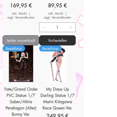
Preis
Preis
169,95 €
89,95 €
inkl. MwSt.
|
inkl. MwSt.
|
zzgl. Versandkosten
zzgl. Versandkosten
Leider ausverkauft
Vorbestellen
Bestellstop
Bestellstop
Fate/Grand Order
My Dress Up
PVC Statue 1/7
Darling Statue 1/7
Saber/Altria
Marin Kitagawa
Pendragon (Alter)
Race Queen Ver.
Bunny Ver.
Preis
249,95 €