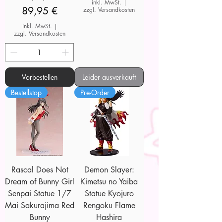
inkl. MwSt.
|
Preis
89,95 €
zzgl. Versandkosten
inkl. MwSt.
|
zzgl. Versandkosten
Vorbestellen
Leider ausverkauft
Bestellstop
Pre-Order
Rascal Does Not
Demon Slayer:
Dream of Bunny Girl
Kimetsu no Yaiba
Senpai Statue 1/7
Statue Kyojuro
Mai Sakurajima Red
Rengoku Flame
Bunny
Hashira