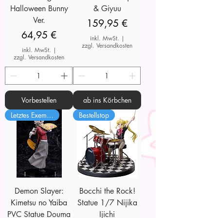
Halloween Bunny
& Giyuu
Ver.
Preis
159,95 €
Preis
64,95 €
inkl. MwSt.
|
zzgl. Versandkosten
inkl. MwSt.
|
zzgl. Versandkosten
Vorbestellen
ab ins Körbchen
Letztes Exemplar
Bestellstop
Demon Slayer:
Bocchi the Rock!
Kimetsu no Yaiba
Statue 1/7 Nijika
PVC Statue Douma
Ijichi