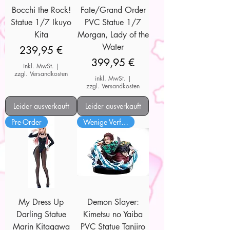
Bocchi the Rock!
Fate/Grand Order
Statue 1/7 Ikuyo
PVC Statue 1/7
Kita
Morgan, Lady of the
Water
Preis
239,95 €
Preis
399,95 €
inkl. MwSt.
|
zzgl. Versandkosten
inkl. MwSt.
|
zzgl. Versandkosten
Leider ausverkauft
Leider ausverkauft
Pre-Order
Wenige Verfügbar
My Dress Up
Demon Slayer:
Darling Statue
Kimetsu no Yaiba
Marin Kitagawa
PVC Statue Tanjiro