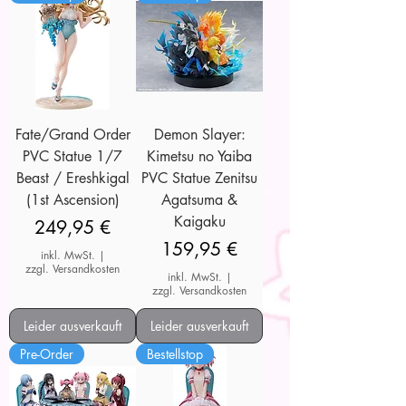
Fate/Grand Order
Demon Slayer:
PVC Statue 1/7
Kimetsu no Yaiba
Beast / Ereshkigal
PVC Statue Zenitsu
(1st Ascension)
Agatsuma &
Kaigaku
Preis
249,95 €
Preis
159,95 €
inkl. MwSt.
|
zzgl. Versandkosten
inkl. MwSt.
|
zzgl. Versandkosten
Leider ausverkauft
Leider ausverkauft
Pre-Order
Bestellstop