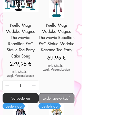
Puella Magi
Puella Magi
Madoka Magica
Madoka Magica
The Movie:
The Movie Rebellion
Rebellion PVC
PVC Statue Madoka
Statue Tea Party
Kaname Tea Party
Cake Song
Preis
69,95 €
Preis
279,95 €
inkl. MwSt.
|
zzgl. Versandkosten
inkl. MwSt.
|
zzgl. Versandkosten
Vorbestellen
Leider ausverkauft
Bestellstop
Bestellstop