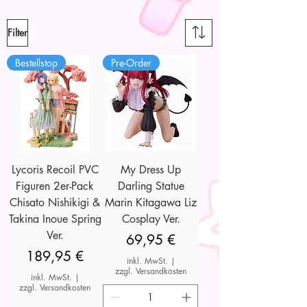
Filter
Bestellstop
Pre-Order
Lycoris Recoil PVC
My Dress Up
Figuren 2er-Pack
Darling Statue
Chisato Nishikigi &
Marin Kitagawa Liz
Takina Inoue Spring
Cosplay Ver.
Ver.
Preis
69,95 €
Preis
189,95 €
inkl. MwSt.
|
zzgl. Versandkosten
inkl. MwSt.
|
zzgl. Versandkosten