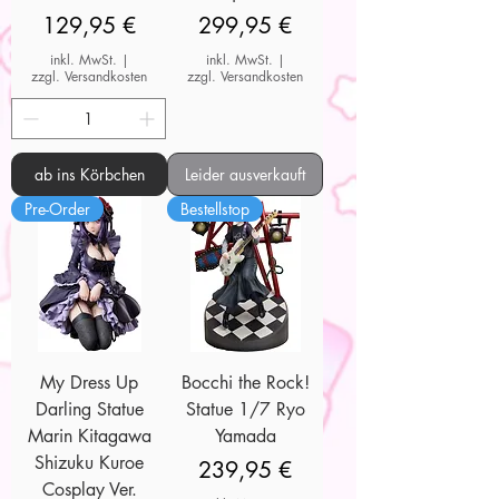
Preis
Preis
129,95 €
299,95 €
inkl. MwSt.
|
inkl. MwSt.
|
zzgl. Versandkosten
zzgl. Versandkosten
ab ins Körbchen
Leider ausverkauft
Pre-Order
Bestellstop
My Dress Up
Bocchi the Rock!
Darling Statue
Statue 1/7 Ryo
Marin Kitagawa
Yamada
Shizuku Kuroe
Preis
239,95 €
Cosplay Ver.