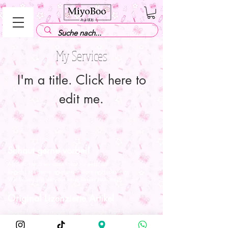
My Services
I'm a title. ​Click here to
edit me.
Schaut gerne vorbei!
Ab Sofort sind wir auch Lokal für euch da!
Besucht uns gerne in unserem Store in Hildesheim,
Wir freuen uns stets auf neue Bekanntschaften!
Original Lizenzierte Artikel
Bei uns findet ihr ausschließlich originale Produkte!
Bootleg/Fälschungen geben wir keine Chance!
Uns ist die Herkunft unserer angebotenen Artikeln äußerst