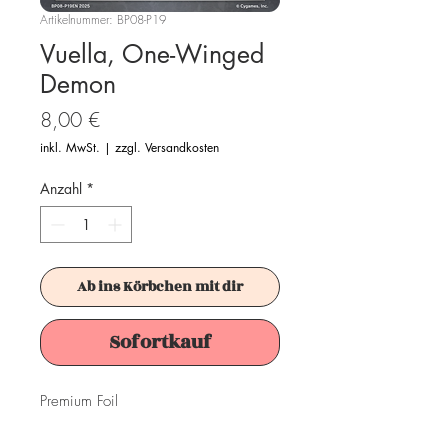
Artikelnummer: BP08-P19
Vuella, One-Winged
Demon
Preis
8,00 €
inkl. MwSt.
|
zzgl. Versandkosten
Anzahl
*
Ab ins Körbchen mit dir
Sofortkauf
Premium Foil