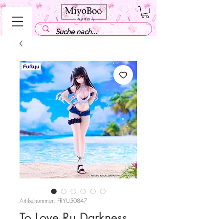
Artikelnummer: FRYU50847
To Love Ru Darkness