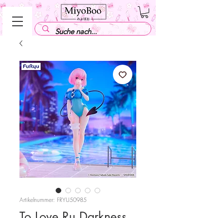
Artikelnummer: FRYU50985
To Love Ru Darkness