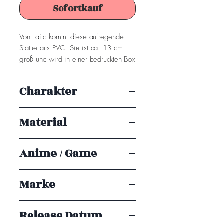
Sofortkauf
Von Taito kommt diese aufregende
Statue aus PVC. Sie ist ca. 13 cm
groß und wird in einer bedruckten Box
geliefert.
Charakter
Achtung! Dieses Produkt ist kein
Spielzeug. Es ist für Sammler ab 15+
Momo
Jahren geeignet.
Material
PVC
Anime / Game
To Love Ru Darkness
Marke
Taito Prize
Release Datum