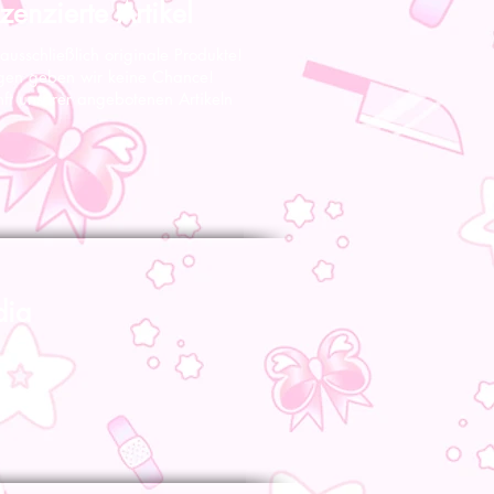
zenzierte Artikel
 ausschließlich originale Produkte!
gen geben wir keine Chance!
nft unserer angebotenen Artikeln
dia