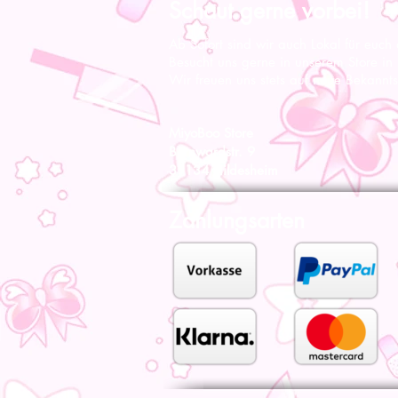
Schaut gerne vorbei!
Ab Sofort sind wir auch Lokal für euch
Besucht uns gerne in unserem Store in
Wir freuen uns stets auf neue Bekannts
MiyoBoo Store
Bernwardstr. 9
31134 Hildesheim
Zahlungsarten