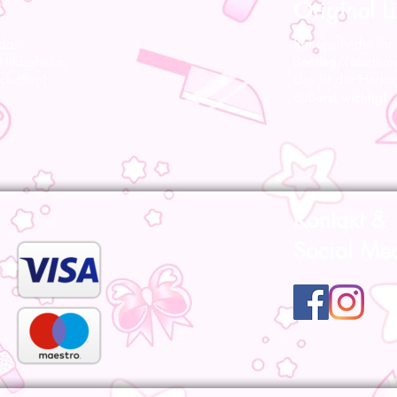
Original Li
 da!
Bei uns findet ihr
 Hildesheim,
Bootleg/Fälschun
chaften!
Uns ist die Herku
äußerst wichtig!
Kontakt &
Social Me