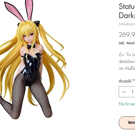
Stat
Dark
Artikelnu
269,9
inkl. MwS
Zu ´To L
detailre
im Maßst
und wird
Anzahl
*
geliefert
Achtung!
Es ist f
Nicht ve
Be