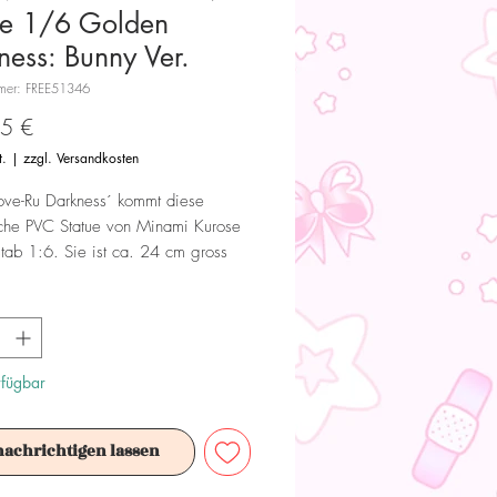
ue 1/6 Golden
ness: Bunny Ver.
mmer: FREE51346
Preis
5 €
t.
|
zzgl. Versandkosten
ove-Ru Darkness´ kommt diese
iche PVC Statue von Minami Kurose
ab 1:6. Sie ist ca. 24 cm gross
 mit Base in einer Fensterbox
.
 Dieses Produkt ist kein Spielzeug.
ür Sammler ab 15+ Jahren geeignet.
rfügbar
nachrichtigen lassen