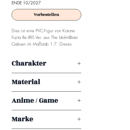
ENDE 10/2027
Vorbestellen
Dies ist eine PVC-Figur von Kotone
Fujita Re:IRIS Ver. aus The Idolm@ster
Gakuen im Maßstab 1:7. Dieses
Sammlerstück wird von Design
COCO hergestellt.
Charakter
Achtung! Dieses Produkt ist kein
Kotone Fujita
Spielzeug. Es ist für Sammler ab 15+
Material
Jahren geeignet.
PVC
Anime / Game
The Idolmaster Gakuen
Marke