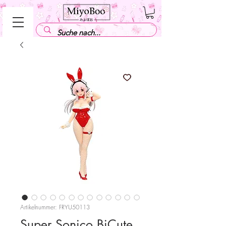
Artikelnummer: FRYU50113
Super Sonico BiCute