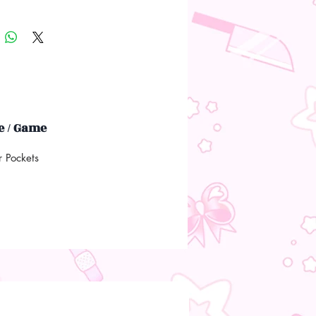
 / Game
 Pockets