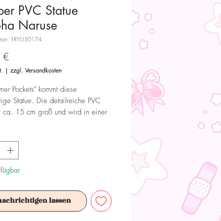
per PVC Statue
oha Naruse
mmer: FRYU50174
Preis
 €
t.
|
zzgl. Versandkosten
mer Pockets" kommt diese
ige Statue. Die detailreiche PVC
st ca. 15 cm groß und wird in einer
en Box geliefert.
 außerdem als "Noodle Stopper"
et werden, um deine Nudeln warm
.
rfügbar
 Dieses Produkt ist kein Spielzeug.
nachrichtigen lassen
ür Sammler ab 15+ Jahren geeignet.