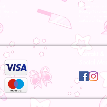
 da!
Bei uns findet ihr
 Hildesheim,
Bootleg/Fälschun
chaften!
Uns ist die Herku
äußerst wichtig!
Kontakt &
Social Me