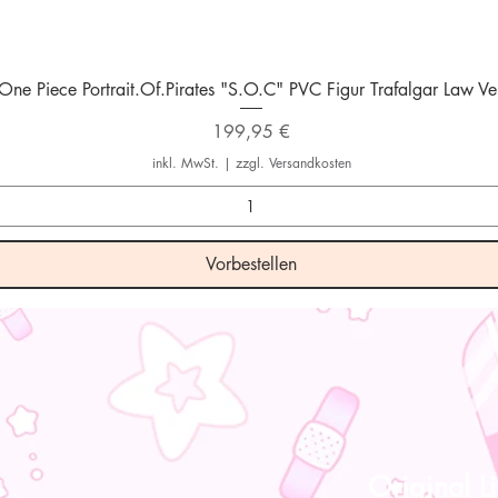
Schnellansicht
One Piece Portrait.Of.Pirates "S.O.C" PVC Figur Trafalgar Law Ver
Preis
199,95 €
inkl. MwSt.
|
zzgl. Versandkosten
Vorbestellen
Original Li