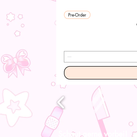
Pre-Order
Schaut gerne vorbei!