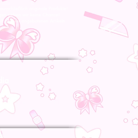
 ausschließlich originale Produkte!
gen geben wir keine Chance!
nft unserer angebotenen Artikeln
dia