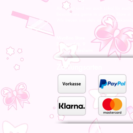
Ab Sofort sind wir auch Lokal für euch
Besucht uns gerne in unserem Store in
Wir freuen uns stets auf neue Bekannts
MiyoBoo Store
Bernwardstr. 9
31134 Hildesheim
Zahlungsarten