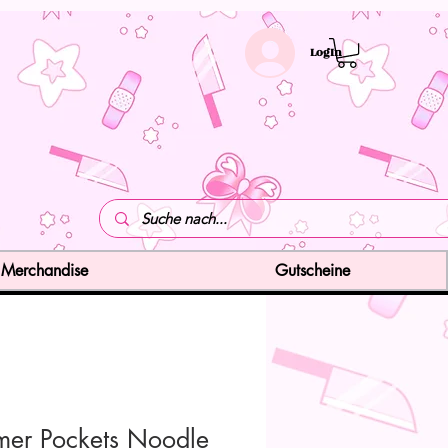
LogIn
Merchandise
Gutscheine
er Pockets Noodle