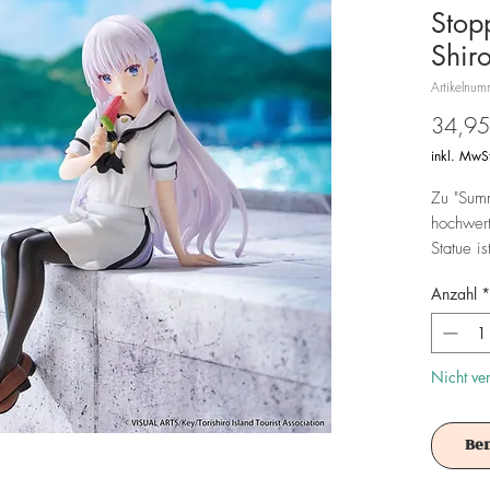
Stop
Shir
Artikelnu
34,95
inkl. MwS
Zu "Sum
hochwert
Statue i
bedruckt
Anzahl
*
Sie kann
verwend
zu halten
Nicht ve
Achtung!
Be
Es ist f