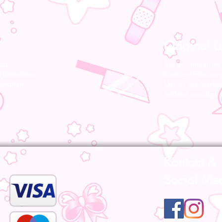
Original Li
 da!
Bei uns findet ihr
 Hildesheim,
Bootleg/Fälschun
chaften!
Uns ist die Herku
äußerst wichtig!
Kontakt &
Social Me