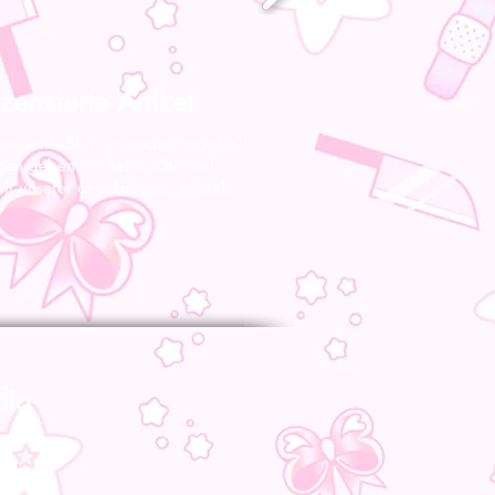
zenzierte Artikel
 ausschließlich originale Produkte!
gen geben wir keine Chance!
nft unserer angebotenen Artikeln
dia