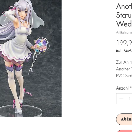
Anot
Stat
Wedd
Artikelnu
199,9
inkl. MwS
Zur Anim
Another 
PVC Sta
ist ca. 
Anzahl
*
einer Fen
Achtung!
Es ist f
Ab in