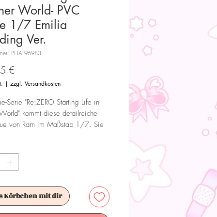
her World- PVC
ue 1/7 Emilia
ing Ver.
mmer: PHAT96983
Preis
5 €
t.
|
zzgl. Versandkosten
e-Serie "Re:ZERO Starting Life in
World" kommt diese detailreiche
tue von Ram im Maßstab 1/7. Sie
25 cm groß und wird inkl. Base in
sterbox geliefert.
 Dieses Produkt ist kein Spielzeug.
ür Sammler ab 15+ Jahren geeignet.
s Körbchen mit dir