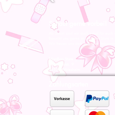
Schaut gerne vorbei!
Ab Sofort sind wir auch Lokal für euch
Besucht uns gerne in unserem Store in
Wir freuen uns stets auf neue Bekannts
MiyoBoo Store
Bernwardstr. 9
31134 Hildesheim
Zahlungsarten