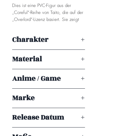
Dies ist eine PVC-Figur aus der
„Coreful“-Reihe von Taito, die auf der
„Overlord“-Lizenz basiert. Sie zeigt
die Figur Albedo in einer
Piratenversion und ist etwa 18 cm
Charakter
groß.
Albedo.
Achtung! Dieses Produkt ist kein
Material
Spielzeug. Es ist für Sammler ab 15+
Jahren geeignet.
PVC
Anime / Game
Overlord
Marke
Taito Prize
Release Datum
ENDE 10/2026