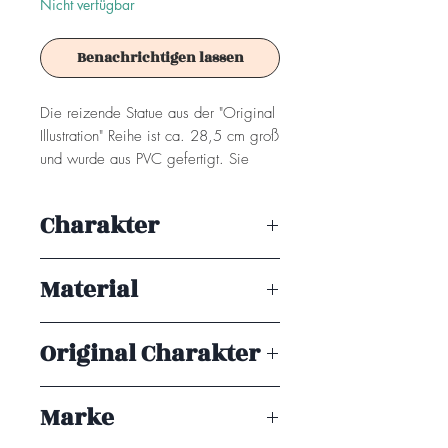
Nicht verfügbar
Benachrichtigen lassen
Die reizende Statue aus der "Original
Illustration" Reihe ist ca. 28,5 cm groß
und wurde aus PVC gefertigt. Sie
wird inklusive Base geliefert.
Charakter
Achtung! Dieses Produkt ist kein
Spielzeug. Es ist für Sammler ab 15+
Jahren geeignet.
Material
PVC
Original Charakter
by Piromizu
Marke