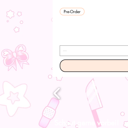
Pre-Order
Schaut gerne vorbei!