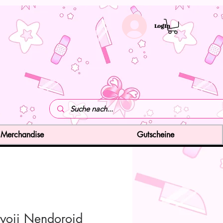
LogIn
Merchandise
Gutscheine
oji Nendoroid