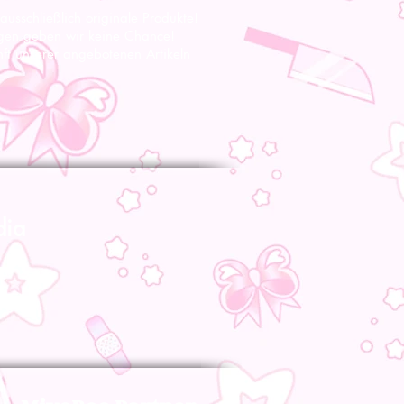
 ausschließlich originale Produkte!
gen geben wir keine Chance!
nft unserer angebotenen Artikeln
dia