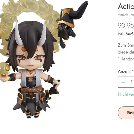
Acti
Artikelnu
90,95
inkl. MwS
Zum Smar
diese de
´Nendoro
und wird
Anzahl
*
Achtung!
Es ist f
Nicht ve
Be