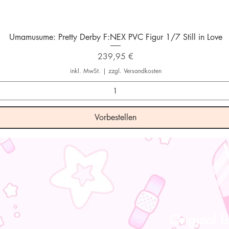
Schnellansicht
Umamusume: Pretty Derby F:NEX PVC Figur 1/7 Still in Love
Preis
239,95 €
inkl. MwSt.
|
zzgl. Versandkosten
Vorbestellen
Original Li