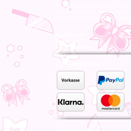
Ab Sofort sind wir auch Lokal für euch
Besucht uns gerne in unserem Store in
Wir freuen uns stets auf neue Bekannts
MiyoBoo Store
Bernwardstr. 9
31134 Hildesheim
Zahlungsarten