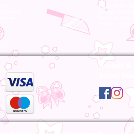
 da!
Bei uns findet ihr
 Hildesheim,
Bootleg/Fälschun
chaften!
Uns ist die Herku
äußerst wichtig!
Kontakt &
Social Me