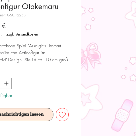
onfigur Otakemaru
mmer: GSC12258
Preis
 €
t.
|
zzgl. Versandkosten
tphone Spiel ´Arknights´ kommt
tailreiche Actionfigur im
id´-Design. Sie ist ca. 10 cm groß
 mit Base geliefert.
 Dieses Produkt ist kein Spielzeug.
ür Sammler ab 15+ Jahren geeignet.
rfügbar
nachrichtigen lassen