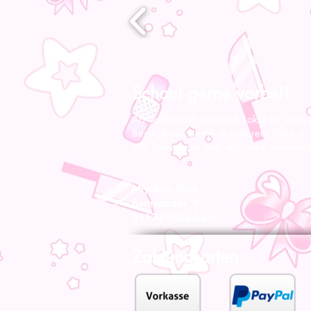
Schaut gerne vorbei!
Ab Sofort sind wir auch Lokal für euch
Besucht uns gerne in unserem Store in
Wir freuen uns stets auf neue Bekannts
MiyoBoo Store
Bernwardstr. 9
31134 Hildesheim
Zahlungsarten