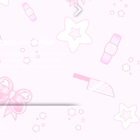
zenzierte Artikel
 ausschließlich originale Produkte!
gen geben wir keine Chance!
nft unserer angebotenen Artikeln
dia