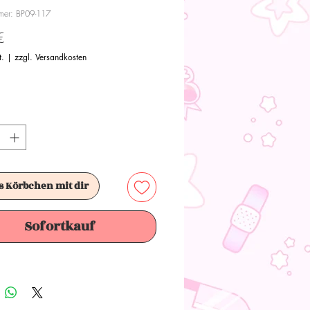
mmer: BP09-117
Preis
€
t.
|
zzgl. Versandkosten
s Körbchen mit dir
Sofortkauf