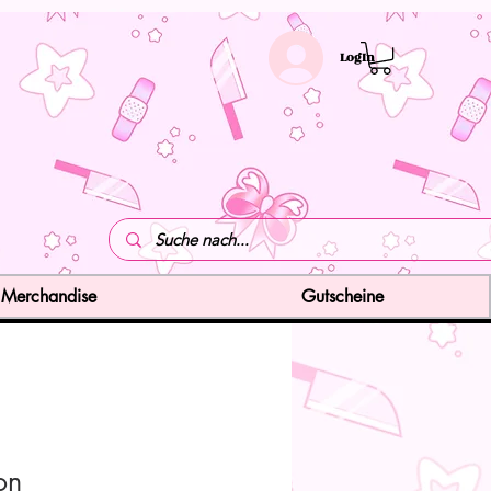
LogIn
Merchandise
Gutscheine
on