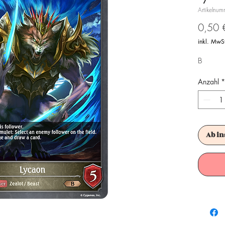
Artikelnu
0,50 
inkl. MwS
B
Anzahl
*
Ab in