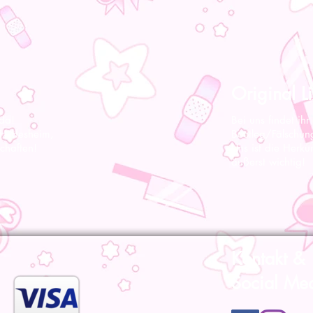
Original Li
 da!
Bei uns findet ihr
 Hildesheim,
Bootleg/Fälschun
chaften!
Uns ist die Herku
äußerst wichtig!
Kontakt &
Social Me