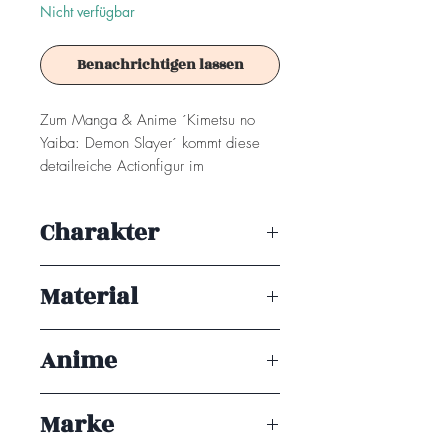
Nicht verfügbar
Benachrichtigen lassen
Zum Manga & Anime ´Kimetsu no
Yaiba: Demon Slayer´ kommt diese
detailreiche Actionfigur im
´Nendoroid´-Design. Sie ist ca. 10
cm groß und wird mit Base geliefert.
Charakter
Achtung! Dieses Produkt ist kein
Makomo
Spielzeug. Es ist für Sammler ab 15+
Material
Jahren geeignet.
PVC
Anime
Demon Slayer
Marke