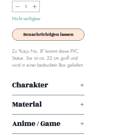
Nicht verfügbar
Benachrichtigen lassen
Zu "Kaiju No. 8" kommt diese PVC
Statue. Sie ist ca. 22 cm groß und
wird in einer bedruckten Box geliefert.
Achtung! Dieses Produkt ist kein
Charakter
Spielzeug. Es ist für Sammler ab 15+
Jahren geeignet.
Mina Ashiro
Material
PVC
Anime / Game