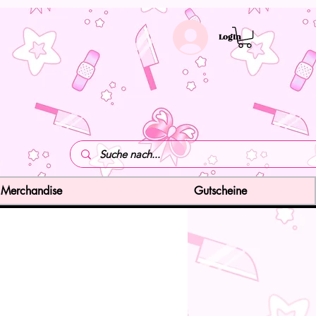
LogIn
Merchandise
Gutscheine