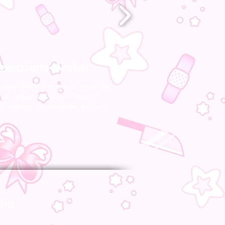
zenzierte Artikel
 ausschließlich originale Produkte!
gen geben wir keine Chance!
nft unserer angebotenen Artikeln
dia