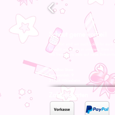
Schaut gerne vorbei!
Ab Sofort sind wir auch Lokal für euch
Besucht uns gerne in unserem Store in
Wir freuen uns stets auf neue Bekannts
MiyoBoo Store
Bernwardstr. 9
31134 Hildesheim
Zahlungsarten