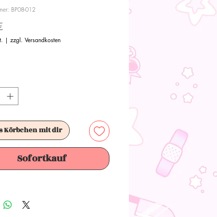
mmer: BP08-012
Preis
€
t.
|
zzgl. Versandkosten
s Körbchen mit dir
Sofortkauf