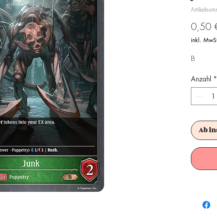
Artikelnu
0,50 
inkl. MwS
B
Anzahl
*
Ab in