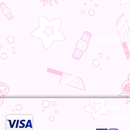
Original Li
 da!
Bei uns findet ihr
 Hildesheim,
Bootleg/Fälschun
chaften!
Uns ist die Herku
äußerst wichtig!
Kontakt &
Social Me