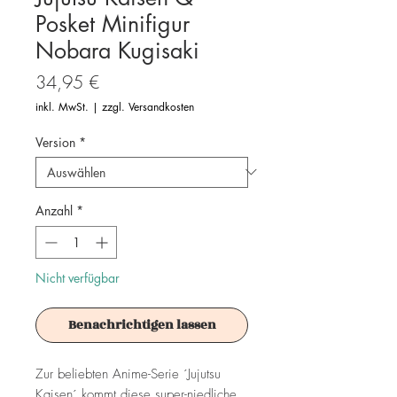
Posket Minifigur
Nobara Kugisaki
Preis
34,95 €
inkl. MwSt.
|
zzgl. Versandkosten
Version
*
Anzahl
*
Nicht verfügbar
Benachrichtigen lassen
Zur beliebten Anime-Serie ´Jujutsu
Kaisen´ kommt diese super-niedliche