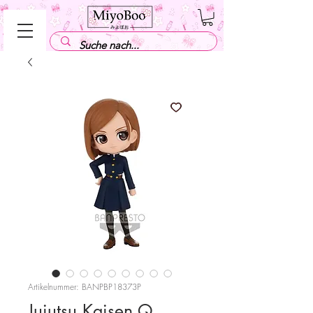
Artikelnummer: BANPBP18373P
Jujutsu Kaisen Q