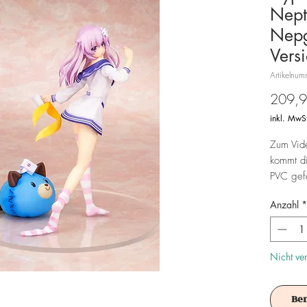
Nept
Nep
Vers
Artikelnu
209,9
inkl. MwS
Zum Vid
kommt di
PVC gefe
1/8 und 
Anzahl
*
einer be
Achtung!
Es ist f
Nicht ve
Be