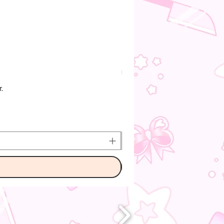
Pre-Order
.
O