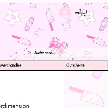
LogIn
Merchandise
Gutscheine
rdimension