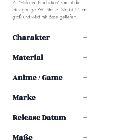
Zu "Hololive Production" kommt die
einzigartige PVC-Statue. Sie ist 26 cm
groß und wird mit Base geliefert.
Achtung! Dieses Produkt ist kein
Charakter
Spielzeug. Es ist für Sammler ab 15+
Jahren geeignet.
Shirakami Fubuki
Material
PVC
Anime / Game
Marke
Design COCO
Release Datum
ENDE 08/2026
Maße