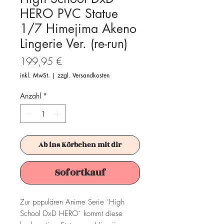
HERO PVC Statue
1/7 Himejima Akeno
Lingerie Ver. (re-run)
Preis
199,95 €
inkl. MwSt.
|
zzgl. Versandkosten
Anzahl
*
Ab ins Körbchen mit dir
Sofortkauf
Zur populären Anime Serie ´High
School DxD HERO´ kommt diese