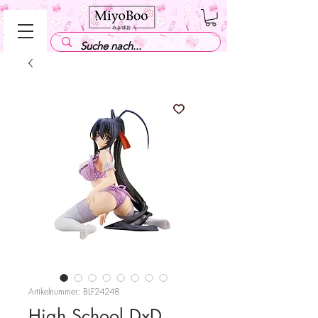
Artikelnummer: BLF24248
High School DxD